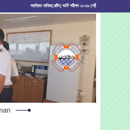
সমন্বিত নাবিক(রেটিং) ভর্তি পরীক্ষা ২০২৬ (গ্রীষ্মকালীন), নৌপরিবহন অধি
Next
uman